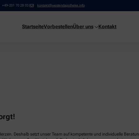
+49-201 70 28 03
kontakt@westendapotheke.info
Startseite
Vorbestellen
Über uns
Kontakt
orgt!
Herzen. Deshalb setzt unser Team auf kompetente und individuelle Beratun