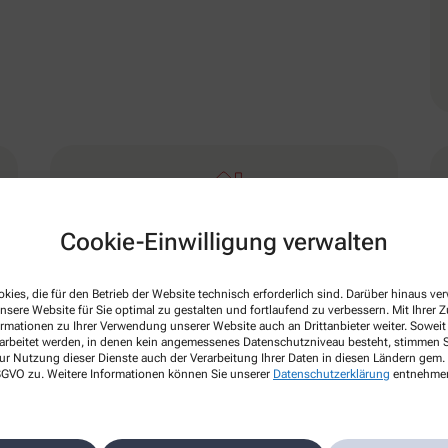
Schwerpunkt
Cookie-Einwilligung verwalten
Bluthochdruck
Übergewicht
kies, die für den Betrieb der Website technisch erforderlich sind. Darüber hinaus v
nsere Website für Sie optimal zu gestalten und fortlaufend zu verbessern. Mit Ihrer
Herz-Kreislauf-Erkrankung
ormationen zu Ihrer Verwendung unserer Website auch an Drittanbieter weiter. Soweit
Magen-Darm-Erkrankung
rarbeitet werden, in denen kein angemessenes Datenschutzniveau besteht, stimmen Si
ur Nutzung dieser Dienste auch der Verarbeitung Ihrer Daten in diesen Ländern gem. 
Nahrungsergänzungsmittel
 DSGVO zu. Weitere Informationen können Sie unserer
Datenschutzerklärung
entnehme