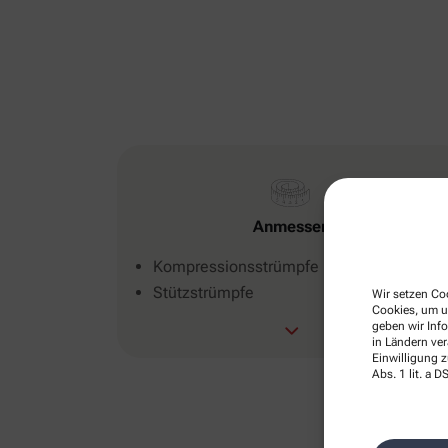
Anmessen
Kompressionsstrümpfe
Stützstrümpfe
Wir setzen Coo
Cookies, um u
geben wir Inf
in Ländern ve
Einwilligung z
Abs. 1 lit. a