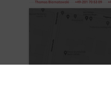
Thomas Biernatowski
+49-201 70 53 09
+