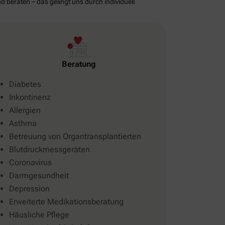
d beraten – das gelingt uns durch individuell
Beratung
Diabetes
Inkontinenz
Allergien
Asthma
Betreuung von Organtransplantierten
Blutdruckmessgeräten
Coronavirus
Darmgesundheit
Depression
Erweiterte Medikationsberatung
Häusliche Pflege