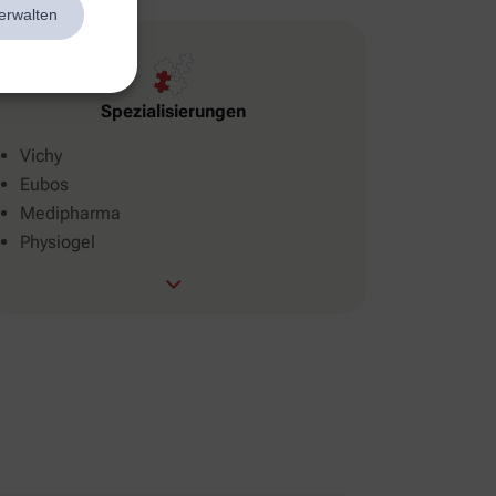
erwalten
Spezialisierungen
Vichy
Eubos
Medipharma
Physiogel