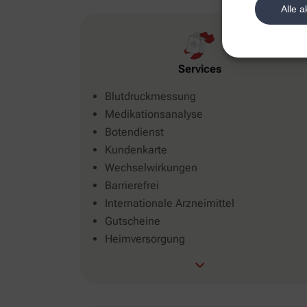
Alle a
Services
Blutdruckmessung
Medikationsanalyse
Botendienst
Kundenkarte
Wechselwirkungen
Barrierefrei
Internationale Arzneimittel
Gutscheine
Heimversorgung