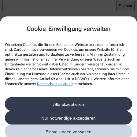
Suchen
Recent Posts
Cookie-Einwilligung verwalten
Hello world!
Recent Comments
Wir setzen Cookies, die für den Betrieb der Website technisch erforderlich
sind. Darüber hinaus verwenden wir Cookies, um unsere Website für Sie
A WordPress Commenter
zu
Hello world!
optimal zu gestalten und fortlaufend zu verbessern. Mit Ihrer Zustimmung
geben wir Informationen zu Ihrer Verwendung unserer Website auch an
Drittanbieter weiter. Soweit dabei Daten in Ländern verarbeitet werden, in
denen kein angemessenes Datenschutzniveau besteht, stimmen Sie mit Ihrer
Einwilligung zur Nutzung dieser Dienste auch der Verarbeitung Ihrer Daten in
diesen Ländern gem. Artikel 49 Abs. 1 lit. a DSGVO zu. Weitere Informationen
Kontakt
können Sie unserer
Datenschutzerklärung
entnehmen.
Westend-Apotheke
Alle akzeptieren
Kölner Str. 32
,
45145
Essen
+49-201 70 53 09
Nur notwendige akzeptieren
+49-201 70 28 03
Einstellungen verwalten
kontakt@westendapotheke.info